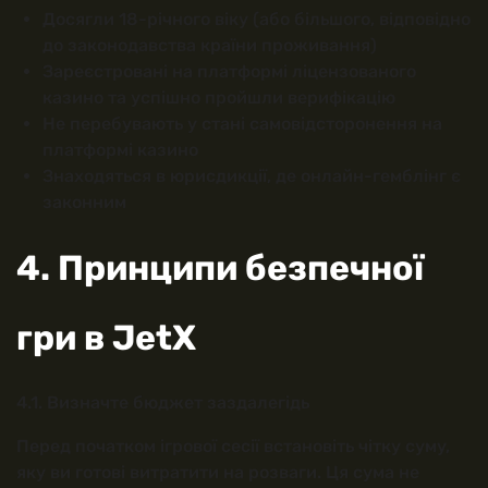
Досягли 18-річного віку (або більшого, відповідно
до законодавства країни проживання)
Зареєстровані на платформі ліцензованого
казино та успішно пройшли верифікацію
Не перебувають у стані самовідсторонення на
платформі казино
Знаходяться в юрисдикції, де онлайн-гемблінг є
законним
4. Принципи безпечної
гри в JetX
4.1. Визначте бюджет заздалегідь
Перед початком ігрової сесії встановіть чітку суму,
яку ви готові витратити на розваги. Ця сума не