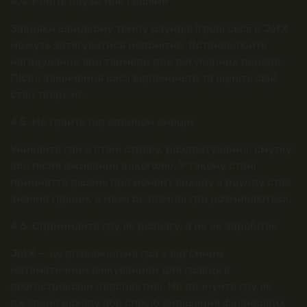
4.4. Робіть паузи між сесіями
Завдяки швидкому темпу раундів ігрові сесії в JetX
можуть затягуватися непомітно. Встановлюйте
нагадування або таймери для регулярних перерв.
Після закінчення сесії відпочиньте та оцініть свій
стан тверезо.
4.5. Не грайте під впливом емоцій
Уникайте гри в стані стресу, роздратування, смутку
або після вживання алкоголю. У такому стані
прийняття рішень про момент виходу з раунду стає
значно гіршим, а межі безпечної гри розмиваються.
4.6. Сприймайте гру як розвагу, а не як заробіток
JetX — це розважальна гра з від'ємним
математичним очікуванням для гравця в
довгостроковій перспективі. Не плануйте гру як
джерело доходу або спосіб вирішення фінансових