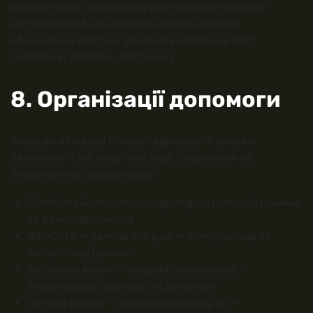
або опікуном, рекомендуємо використовувати
інструменти батьківського контролю для
обмеження доступу до сайтів азартних ігор:
GamBlock, Betfilter, Net Nanny.
8. Організації допомоги
Якщо ви або ваші близькі відчуваєте ознаки
залежності від азартних ігор, зверніться за
безоплатною підтримкою:
Gamblers Anonymous — ga.org — групи підтримки
та взаємодопомоги
GamCare — gamcare.org.uk — консультації та
онлайн-підтримка
BeGambleAware — begambleaware.org —
інформаційні ресурси та допомога
Gordon Moody — gordonmoody.org.uk —