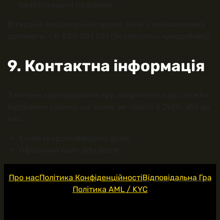
реабілітаційні програми
В Україні: Національна гаряча лінія з психологічної
допомоги — 0 800 501 701 (безоплатно, цілодобово).
9. Контактна інформація
З питань відповідальної гри звертайтеся до служби
підтримки казино, на якому ви граєте в JetX, або до
нас:
Email:
responsible@jetx.game
Офіційний сайт: jetx.game
Про нас
Політика Конфіденційності
Відповідальна Гра
Політика AML / KYC