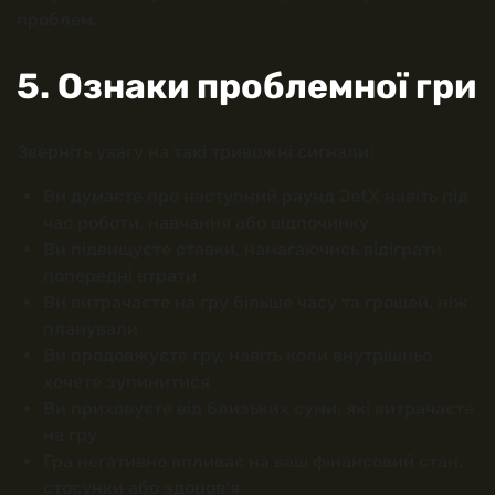
проблем.
5. Ознаки проблемної гри
Зверніть увагу на такі тривожні сигнали:
Ви думаєте про наступний раунд JetX навіть під
час роботи, навчання або відпочинку
Ви підвищуєте ставки, намагаючись відіграти
попередні втрати
Ви витрачаєте на гру більше часу та грошей, ніж
планували
Ви продовжуєте гру, навіть коли внутрішньо
хочете зупинитися
Ви приховуєте від близьких суми, які витрачаєте
на гру
Гра негативно впливає на ваш фінансовий стан,
стосунки або здоров'я