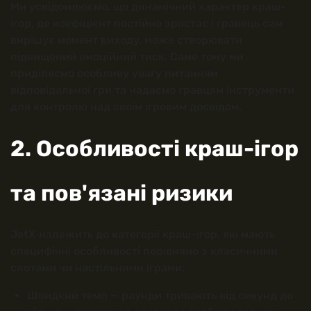
Ми усвідомлюємо, що динамічний характер краш-
ігор, де коефіцієнт постійно зростає і гравець сам
вирішує момент виходу, може створювати
підвищений емоційний тиск. Саме тому ми
приділяємо особливу увагу питанням
відповідальної гри та надаємо гравцям інструменти
для контролю над своїм ігровим досвідом.
2. Особливості краш-ігор
та пов'язані ризики
JetX належить до категорії краш-ігор, які мають
специфічні особливості порівняно з класичними
слотами чи настільними іграми:
Швидкий темп — раунди тривають від секунд до