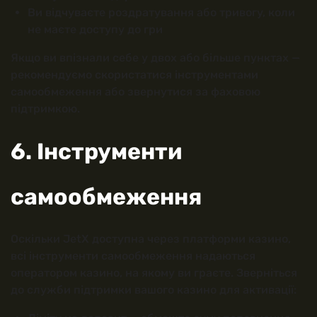
Ви відчуваєте роздратування або тривогу, коли
не маєте доступу до гри
Якщо ви впізнали себе у двох або більше пунктах —
рекомендуємо скористатися інструментами
самообмеження або звернутися за фаховою
підтримкою.
6. Інструменти
самообмеження
Оскільки JetX доступна через платформи казино,
всі інструменти самообмеження надаються
оператором казино, на якому ви граєте. Зверніться
до служби підтримки вашого казино для активації: