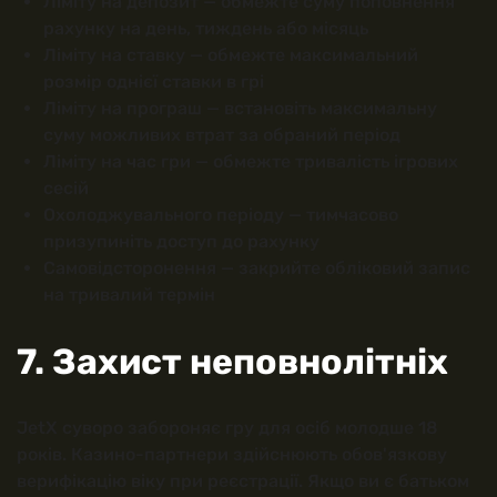
Ліміту на депозит — обмежте суму поповнення
рахунку на день, тиждень або місяць
Ліміту на ставку — обмежте максимальний
розмір однієї ставки в грі
Ліміту на програш — встановіть максимальну
суму можливих втрат за обраний період
Ліміту на час гри — обмежте тривалість ігрових
сесій
Охолоджувального періоду — тимчасово
призупиніть доступ до рахунку
Самовідсторонення — закрийте обліковий запис
на тривалий термін
7. Захист неповнолітніх
JetX суворо забороняє гру для осіб молодше 18
років. Казино-партнери здійснюють обов'язкову
верифікацію віку при реєстрації. Якщо ви є батьком