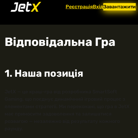
Перейти
Реєстрація
Вхід
Завантажити
до
вмісту
Відповідальна Гра
1. Наша позиція
JetX — це краш-гра від розробника SmartSoft
Gaming, що поєднує динамічний ігровий процес з
елементами стратегії. Ми переконані, що гра в JetX
має приносити задоволення та залишатися
розвагою — незалежно від результату кожного
раунду.