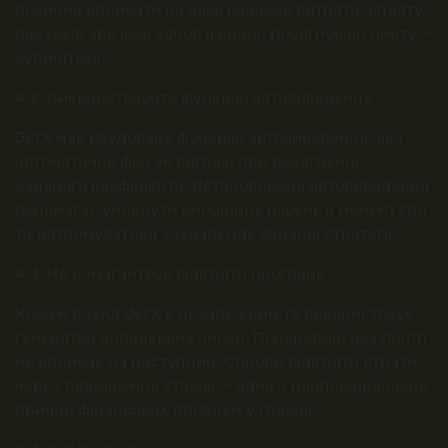
повинна впливати на ваші щоденні витрати, оплату
рахунків або інші зобов'язання. Досягнувши ліміту —
зупиніться.
4.2. Використовуйте функцію автовиведення
JetX має вбудовану функцію автовиведення, яка
автоматично фіксує виграш при досягненні
заданого коефіцієнта. Встановлення автовиведення
допомагає уникнути емоційних рішень в момент гри
та дотримуватися заздалегідь обраної стратегії.
4.3. Не намагайтеся відіграти програне
Кожен раунд JetX є незалежним та використовує
генератор випадкових чисел. Попередній результат
не впливає на наступний. Спроби відіграти втрати
через підвищення ставок — одна з найпоширеніших
причин фінансових проблем у гравців.