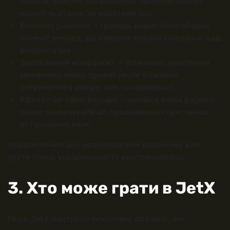
кількох хвилин, що дозволяє зробити велику
кількість ставок за короткий час
Елемент рішення — гравець самостійно обирає
момент виходу, що створює ілюзію контролю над
результатом
Зростаючий коефіцієнт — візуальне зростання
множника може провокувати бажання
затриматися довше, ніж планувалося
Ефект «ще один раунд» — швидка зміна раундів
може заохочувати до продовження гри понад
встановлені межі
Усвідомлення цих особливостей допоможе вам
грати більш усвідомлено та контрольовано.
3. Хто може грати в JetX
Гра в JetX доступна виключно для осіб, які: